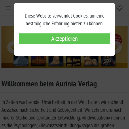
Diese Website verwendet Cookies, um eine
bestmögliche Erfahrung bieten zu können.
Akzeptieren
Willkommen beim Aurinia Verlag
In Zeiten wachsender Unsicherheit in der Welt halten wir suchend
Ausschau nach Sicherheit und Geborgenheit. Wir sehnen uns nach
innerer Stärke und spiritueller Entwicklung. »Individuation« nennen
es die Psychologen, »Bewusstseinsbildung« sagen die großen