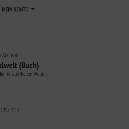
MEIN KONTO
r Atkinson
alwelt (Buch)
ie feinstofflichen Welten
43012-13-2