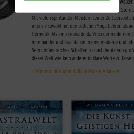
Die moderne Esoterikwelt wäre ohne
William Walker
brilliantes Universal­genie und ein leuchtender Stern
Mit vielen spirituellen Meistern seiner Zeit persönli
intensiv sowohl mit den östlichen Yoga-Lehren als au
Hermetik. Als ein »Leonardo da Vinci der modernen Sp
miteinander und brachte sie in eine moderne und le
Sein umfangreiches Schaffen ist noch heute von groß
dieser Welt wie kein anderer in klare Worte zu fassen
Weitere Infos über William Walker Atkinson