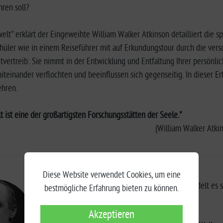
ren soll?
welt" erklärt der Eingeweihte William Walker Atkinson detailliert die 
üler wie in einem Reiseführer mit auf Erkundungstour durch die versc
tvertreib: Sie nimmt in der Entwicklung und Entfaltung Ihrer persönlich
iteinander verflochten und beeinflussen sich gegenseitig. In dieser Erf
ehren.
t ist eine der großartigsten Forschungsstätten der Seele."
(William Walker Atki
Diese Website verwendet Cookies, um eine
Bei den legendären »Drei Eingeweihten« handelt es s
bestmögliche Erfahrung bieten zu können.
mehr als 10 verschiedenen Pseudonymen.
Akzeptieren