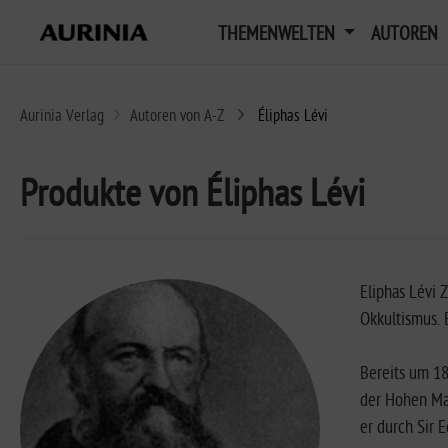
THEMENWELTEN
AUTOREN
Aurinia Verlag
Autoren von A-Z
Éliphas Lévi
Produkte von Éliphas Lévi
Eliphas Lévi 
Okkultismus. 
Bereits um 18
der Hohen Mag
er durch Sir 