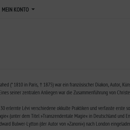
MEIN KONTO
Zahed (* 1810 in Paris, † 1875) war ein französischer Diakon, Autor, Kü
Eines seiner zentralen Anliegen war die Zusammenführung von Christen
30 erlernte Lévi verschiedene okkulte Praktiken und verfasste erste so
ie« (unter dem Titel »Transzendentale Magie« in Deutschland und Eng
Edward Bulwer-Lytton (der Autor von »Zanoni«) nach London eingeladen 